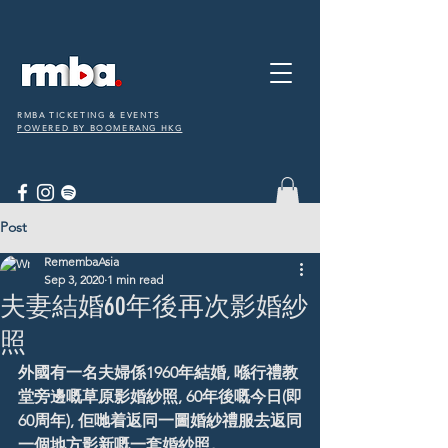
RMBA TICKETING & EVENTS
POWERED BY BOOMERANG HKG
Post
RemembaAsia
Sep 3, 2020
1 min read
夫妻結婚60年後再次影婚紗
照
外國有一名夫婦係1960年結婚, 喺行禮教
堂旁邊嘅草原影婚紗照, 60年後嘅今日(即
60周年), 佢哋着返同一圖婚紗禮服去返同
一個地方影新嘅一套婚紗照。