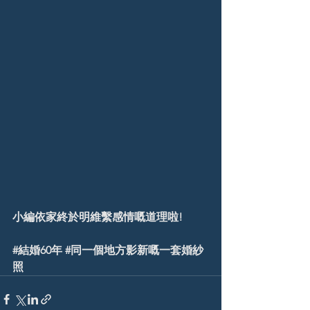
小編依家終於明維繫感情嘅道理啦!
#結婚60年
#同一個地方影新嘅一套婚紗
照