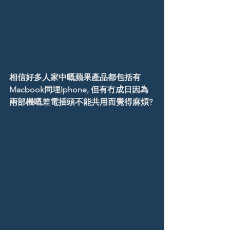
相信好多人家中嘅蘋果產品都包括有
Macbook同埋Iphone, 但有冇成日因為
兩部機嘅差電插頭不能共用而覺得麻煩? 