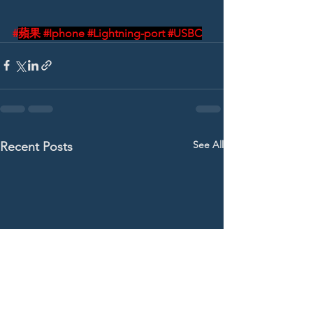
#
蘋果 
#Iphone
#Lightning
-port 
#USBC
See All
Recent Posts