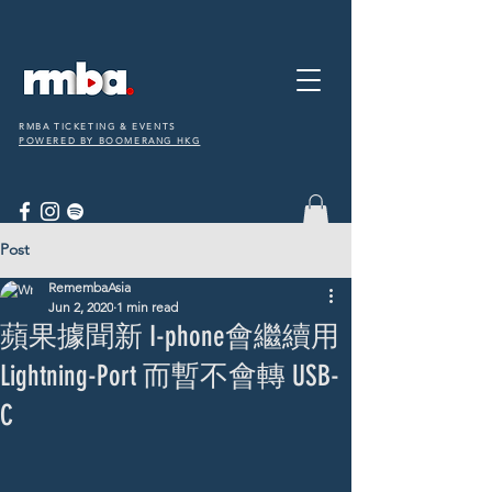
RMBA TICKETING & EVENTS
POWERED BY BOOMERANG HKG
Post
RemembaAsia
Jun 2, 2020
1 min read
蘋果據聞新 I-phone會繼續用
Lightning-Port 而暫不會轉 USB-
C