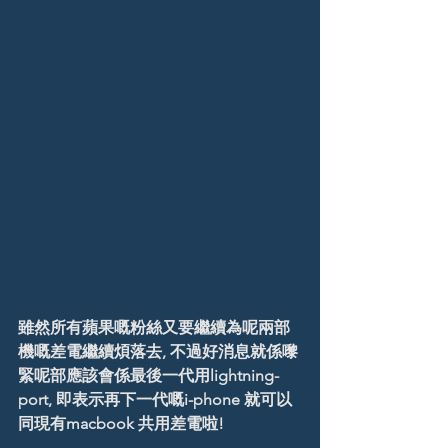
雖然所有蘋果嘅粉絲又要繼續為呢兩部
機嘅差電繼續煩落去, 不過好消息就係嚟
緊呢部應該會係最後一代用lightning-
port, 即表示再下一代嘅i-phone 就可以
同現有macbook 共用差電啦!