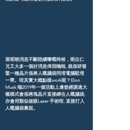
當呢啲消息不斷陸續嚟嘅時候，呢位仁
兄又大多一個好消息俾我哋啦, 就係研發
緊一種晶片係將人嘅腦袋同埋電腦駁埋
一齊。咁其實大概點樣work呢？Elon 
Musk 喺2019年一個活動上邊曾經講過大
概模式會係將塊晶片直接縛住人嘅腦袋, 
亦會用類似做眼Laser 手術咁, 直接打入
人嘅腦袋裏面。