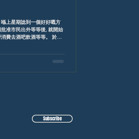
，喺上星期諗到一個好好嘅方
批准市民出外等等後, 就開始
消費去酒吧飲酒等等。 於是
即顧客喺吧枱落order嘅地
個警告牌同顧客講一接觸呢條
Subscribe