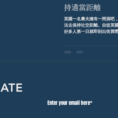
持適當距離
英國一名農夫擁有一間酒吧
法去保持社交距離。自從英國
好多人第一日就即刻出街買嘢
呢個酒吧嘅老闆就係酒吧前面（
方）放咗兩條電鐵繩,亦放咗
電繩就會被...
DATE