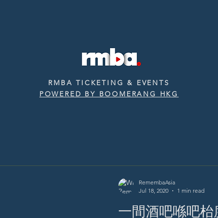
RMBA TICKETING & EVENTS
POWERED BY BOOMERANG HKG
RemembaAsia
Jul 18, 2020
1 min read
一間酒吧喺吧枱