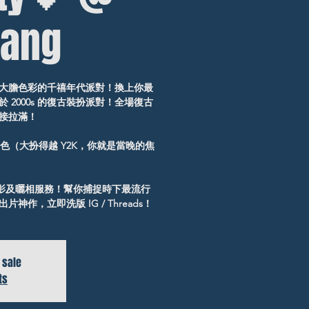
ang
大膽色彩的千禧年代派對！換上你最
於 2000s 的復古裝扮派對！全場復古
接拉滿！
 黑色（大扮得越 Y2K，你就是當晚的焦
攝影及曬相服務！幫你捕捉時下最流行
作，立即洗版 IG / Threads！
 sale
ts