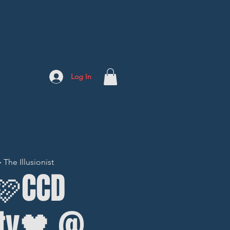
Log In
The Illusionist
🩷CCD
rty🖤 @