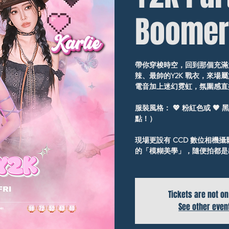
Boomer
帶你穿梭時空，回到那個充滿
辣、最帥的Y2K 戰衣，來場屬
電音加上迷幻霓虹，氛圍感直
服裝風格： 💖 粉紅色或 🖤
點！）
現場更設有 CCD 數位相機
的「模糊美學」，隨便拍都是出片神
Tickets are not on
See other even