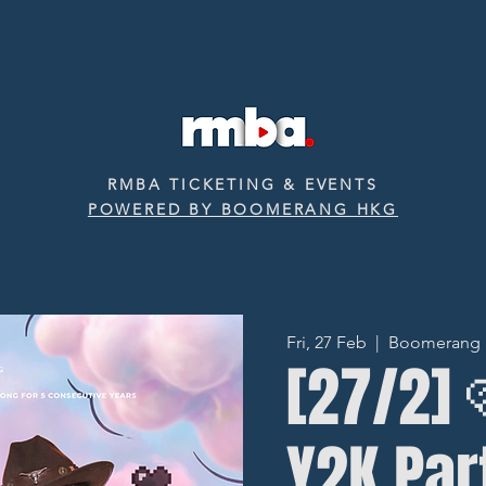
RMBA TICKETING & EVENTS
POWERED BY BOOMERANG HKG
Fri, 27 Feb
  |  
Boomerang ‧ 
[27/2] 
Y2K Pa